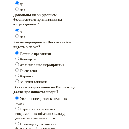
да
нет
Довольны ли вы уровнем
безопасности при катании на
аттракционах?
да
нет
Какие мероприятия Вы хотели бы
видеть в парке?
Детские праздники
Концерты
Фольклорные мероприятия
Дискотеки
Караоке
Занятия танцами
В каком направлении на Ваш взгляд,
должен развиваться парк?
Увеличение развлекательных
услуг
Строительство новых
современных объектов культурно –
досуговой деятельности
Площадки для занятий
физкультурой и спортом