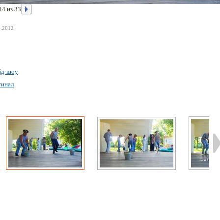
14 из 33
8.2012
йд-шоу
гинал