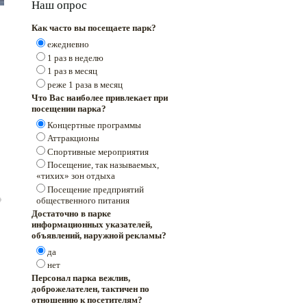
Наш опрос
Как часто вы посещаете парк?
ежедневно
1 раз в неделю
1 раз в месяц
реже 1 раза в месяц
Что Вас наиболее привлекает при
посещении парка?
Концертные программы
Аттракционы
Спортивные мероприятия
Посещение, так называемых,
«тихих» зон отдыха
Посещение предприятий
общественного питания
Достаточно в парке
информационных указателей,
объявлений, наружной рекламы?
да
нет
Персонал парка вежлив,
доброжелателен, тактичен по
отношению к посетителям?