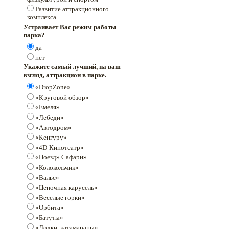
Развитие аттракционного
комплекса
Устраивает Вас режим работы
парка?
да
нет
Укажите самый лучший, на ваш
взгляд, аттракцион в парке.
«DropZone»
«Круговой обзор»
«Емеля»
«Лебеди»
«Автодром»
«Кенгуру»
«4D-Кинотеатр»
«Поезд» Сафари»
«Колокольчик»
«Вальс»
«Цепочная карусель»
«Веселые горки»
«Орбита»
«Батуты»
«Лодки, катамараны»