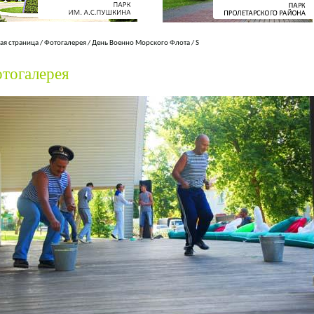
ая страница
/
Фотогалерея
/
День Военно Морского Флота
/
S
тогалерея