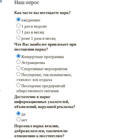
Наш опрос
Как часто вы посещаете парк?
ежедневно
1 раз в неделю
1 раз в месяц
реже 1 раза в месяц
Что Вас наиболее привлекает при
посещении парка?
Концертные программы
Аттракционы
Спортивные мероприятия
Посещение, так называемых,
«тихих» зон отдыха
Посещение предприятий
общественного питания
Достаточно в парке
информационных указателей,
объявлений, наружной рекламы?
да
нет
Персонал парка вежлив,
доброжелателен, тактичен по
отношению к посетителям?