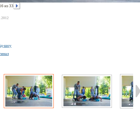
16 из 33
8.2012
йд-шоу
гинал