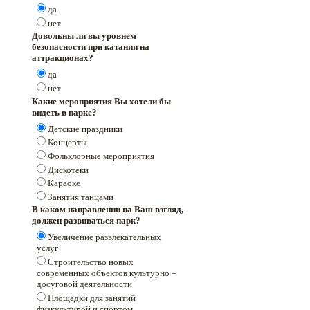
да
нет
Довольны ли вы уровнем
безопасности при катании на
аттракционах?
да
нет
Какие мероприятия Вы хотели бы
видеть в парке?
Детские праздники
Концерты
Фольклорные мероприятия
Дискотеки
Караоке
Занятия танцами
В каком направлении на Ваш взгляд,
должен развиваться парк?
Увеличение развлекательных
услуг
Строительство новых
современных объектов культурно –
досуговой деятельности
Площадки для занятий
физкультурой и спортом