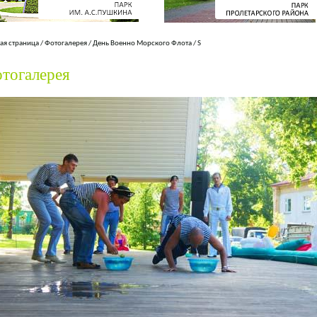
ая страница
/
Фотогалерея
/
День Военно Морского Флота
/
S
тогалерея