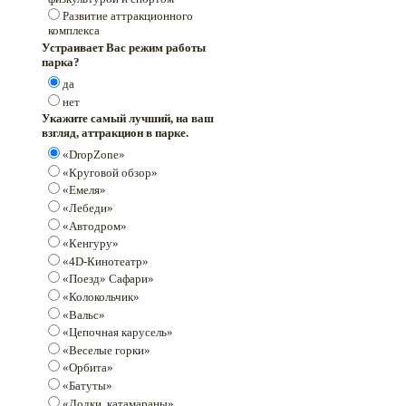
Развитие аттракционного
комплекса
Устраивает Вас режим работы
парка?
да
нет
Укажите самый лучший, на ваш
взгляд, аттракцион в парке.
«DropZone»
«Круговой обзор»
«Емеля»
«Лебеди»
«Автодром»
«Кенгуру»
«4D-Кинотеатр»
«Поезд» Сафари»
«Колокольчик»
«Вальс»
«Цепочная карусель»
«Веселые горки»
«Орбита»
«Батуты»
«Лодки, катамараны»