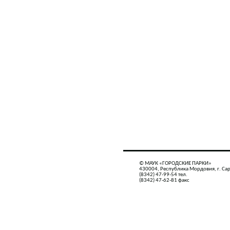
© МАУК «ГОРОДСКИЕ ПАРКИ»
430004, Республика Мордовия, г. Сар
(8342) 47-99-54 тел.
(8342) 47-62-81 факс