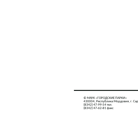
© МАУК «ГОРОДСКИЕ ПАРКИ»
430004, Республика Мордовия, г. Сар
(8342) 47-99-54 тел.
(8342) 47-62-81 факс