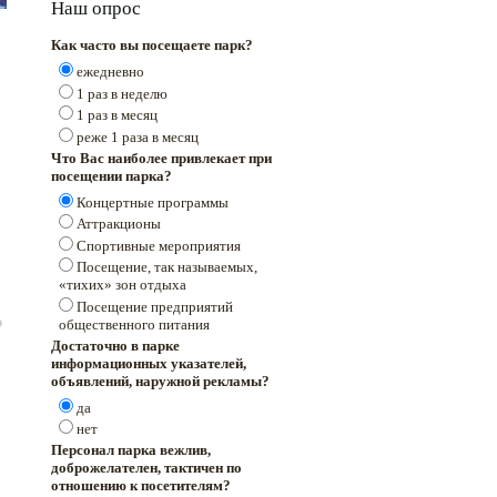
Наш опрос
Как часто вы посещаете парк?
ежедневно
1 раз в неделю
1 раз в месяц
реже 1 раза в месяц
Что Вас наиболее привлекает при
посещении парка?
Концертные программы
Аттракционы
Спортивные мероприятия
Посещение, так называемых,
«тихих» зон отдыха
Посещение предприятий
общественного питания
Достаточно в парке
информационных указателей,
объявлений, наружной рекламы?
да
нет
Персонал парка вежлив,
доброжелателен, тактичен по
отношению к посетителям?