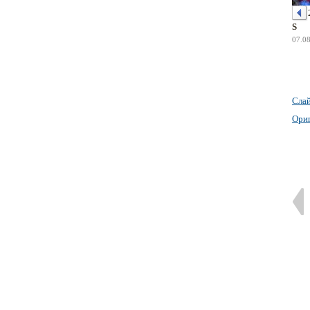
S
07.0
Сла
Ори