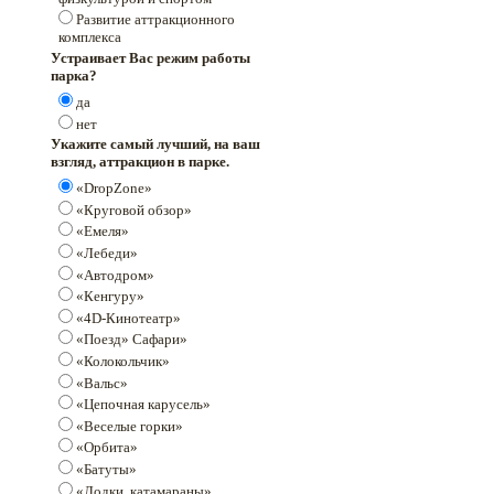
Развитие аттракционного
комплекса
Устраивает Вас режим работы
парка?
да
нет
Укажите самый лучший, на ваш
взгляд, аттракцион в парке.
«DropZone»
«Круговой обзор»
«Емеля»
«Лебеди»
«Автодром»
«Кенгуру»
«4D-Кинотеатр»
«Поезд» Сафари»
«Колокольчик»
«Вальс»
«Цепочная карусель»
«Веселые горки»
«Орбита»
«Батуты»
«Лодки, катамараны»