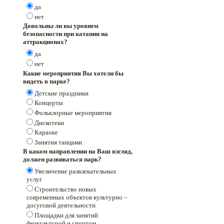
да
нет
Довольны ли вы уровнем
безопасности при катании на
аттракционах?
да
нет
Какие мероприятия Вы хотели бы
видеть в парке?
Детские праздники
Концерты
Фольклорные мероприятия
Дискотеки
Караоке
Занятия танцами
В каком направлении на Ваш взгляд,
должен развиваться парк?
Увеличение развлекательных
услуг
Строительство новых
современных объектов культурно –
досуговой деятельности
Площадки для занятий
физкультурой и спортом