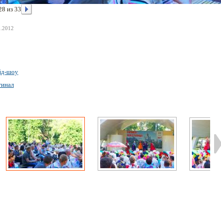
28 из 33
8.2012
йд-шоу
гинал