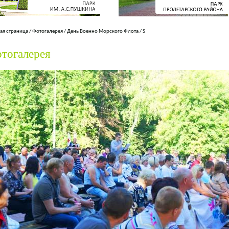
ая страница
/
Фотогалерея
/
День Военно Морского Флота
/
S
тогалерея