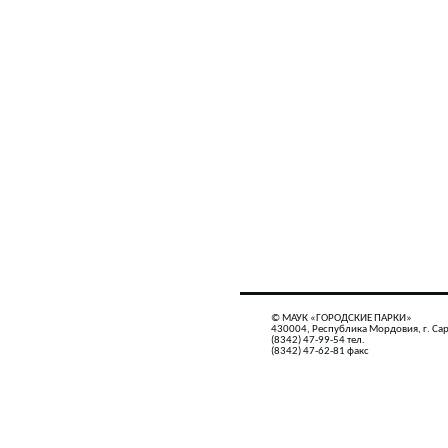
© МАУК «ГОРОДСКИЕ ПАРКИ»
430004, Республика Мордовия, г. Сар
(8342) 47-99-54 тел.
(8342) 47-62-81 факс