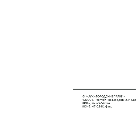
© МАУК «ГОРОДСКИЕ ПАРКИ»
430004, Республика Мордовия, г. Сар
(8342) 47-99-54 тел.
(8342) 47-62-81 факс