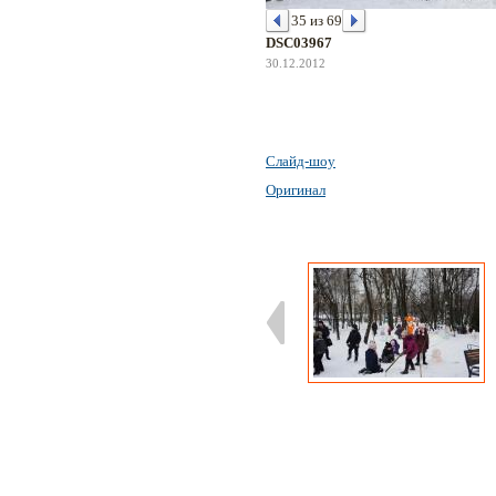
35 из 69
DSC03967
30.12.2012
Слайд-шоу
Оригинал