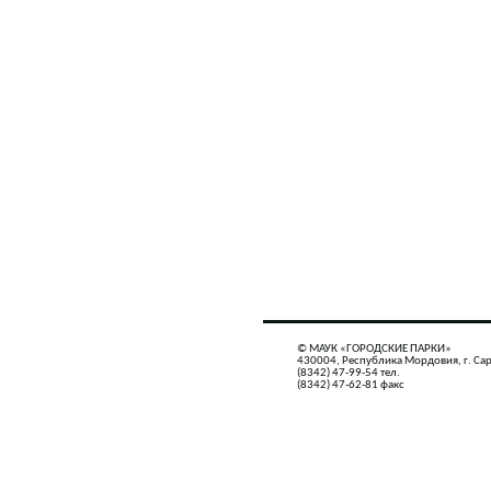
© МАУК «ГОРОДСКИЕ ПАРКИ»
430004, Республика Мордовия, г. Сар
(8342) 47-99-54 тел.
(8342) 47-62-81 факс