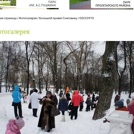
ая страница
/
Фотогалерея
/
Большой привет Снеговику
/
DSC03970
тогалерея