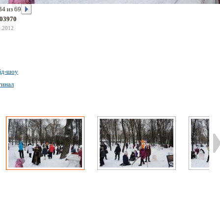
34 из 69
03970
2.2012
йд-шоу
гинал