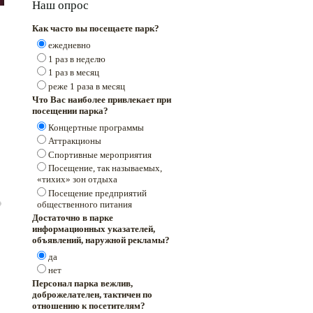
Наш опрос
Как часто вы посещаете парк?
ежедневно
1 раз в неделю
1 раз в месяц
реже 1 раза в месяц
Что Вас наиболее привлекает при
посещении парка?
Концертные программы
Аттракционы
Спортивные мероприятия
Посещение, так называемых,
«тихих» зон отдыха
Посещение предприятий
общественного питания
Достаточно в парке
информационных указателей,
объявлений, наружной рекламы?
да
нет
Персонал парка вежлив,
доброжелателен, тактичен по
отношению к посетителям?