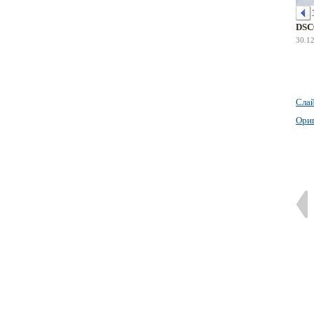
DSC
30.1
Сла
Ори