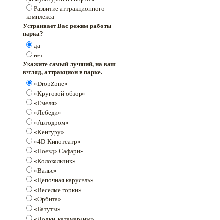
Развитие аттракционного
комплекса
Устраивает Вас режим работы
парка?
да
нет
Укажите самый лучший, на ваш
взгляд, аттракцион в парке.
«DropZone»
«Круговой обзор»
«Емеля»
«Лебеди»
«Автодром»
«Кенгуру»
«4D-Кинотеатр»
«Поезд» Сафари»
«Колокольчик»
«Вальс»
«Цепочная карусель»
«Веселые горки»
«Орбита»
«Батуты»
«Лодки, катамараны»