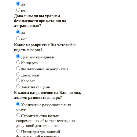
да
нет
Довольны ли вы уровнем
безопасности при катании на
аттракционах?
да
нет
Какие мероприятия Вы хотели бы
видеть в парке?
Детские праздники
Концерты
Фольклорные мероприятия
Дискотеки
Караоке
Занятия танцами
В каком направлении на Ваш взгляд,
должен развиваться парк?
Увеличение развлекательных
услуг
Строительство новых
современных объектов культурно –
досуговой деятельности
Площадки для занятий
физкультурой и спортом