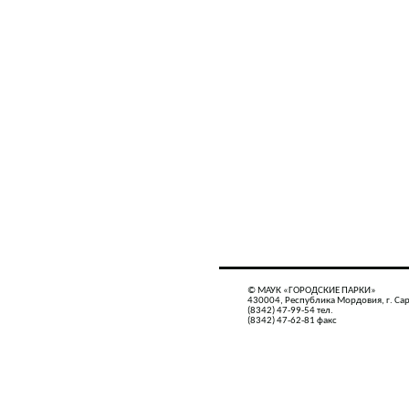
© МАУК «ГОРОДСКИЕ ПАРКИ»
430004, Республика Мордовия, г. Сар
(8342) 47-99-54 тел.
(8342) 47-62-81 факс