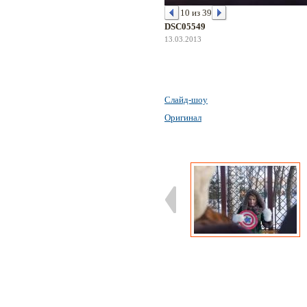
10 из 39
DSC05549
13.03.2013
Слайд-шоу
Оригинал