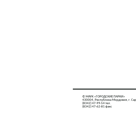
© МАУК «ГОРОДСКИЕ ПАРКИ»
430004, Республика Мордовия, г. Сар
(8342) 47-99-54 тел.
(8342) 47-62-81 факс