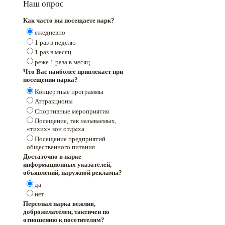
Наш опрос
Как часто вы посещаете парк?
ежедневно
1 раз в неделю
1 раз в месяц
реже 1 раза в месяц
Что Вас наиболее привлекает при
посещении парка?
Концертные программы
Аттракционы
Спортивные мероприятия
Посещение, так называемых,
«тихих» зон отдыха
Посещение предприятий
общественного питания
Достаточно в парке
информационных указателей,
объявлений, наружной рекламы?
да
нет
Персонал парка вежлив,
доброжелателен, тактичен по
отношению к посетителям?