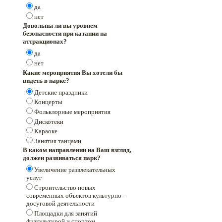
да
нет
Довольны ли вы уровнем
безопасности при катании на
аттракционах?
да
нет
Какие мероприятия Вы хотели бы
видеть в парке?
Детские праздники
Концерты
Фольклорные мероприятия
Дискотеки
Караоке
Занятия танцами
В каком направлении на Ваш взгляд,
должен развиваться парк?
Увеличение развлекательных
услуг
Строительство новых
современных объектов культурно –
досуговой деятельности
Площадки для занятий
физкультурой и спортом