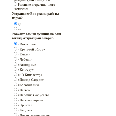
Развитие аттракционного
комплекса
Устраивает Вас режим работы
парка?
да
нет
Укажите самый лучший, на ваш
взгляд, аттракцион в парке.
«DropZone»
«Круговой обзор»
«Емеля»
«Лебеди»
«Автодром»
«Кенгуру»
«4D-Кинотеатр»
«Поезд» Сафари»
«Колокольчик»
«Вальс»
«Цепочная карусель»
«Веселые горки»
«Орбита»
«Батуты»
«Лодки, катамараны»