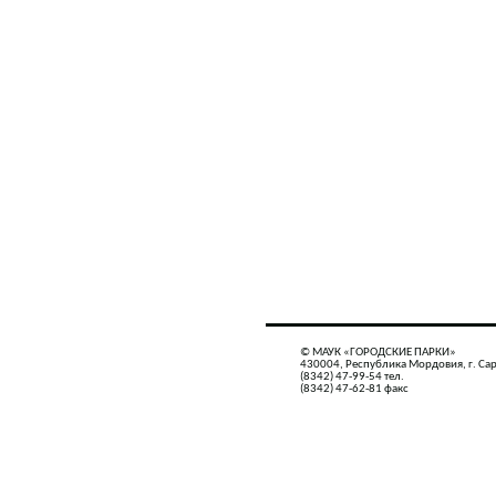
© МАУК «ГОРОДСКИЕ ПАРКИ»
430004, Республика Мордовия, г. Сар
(8342) 47-99-54 тел.
(8342) 47-62-81 факс