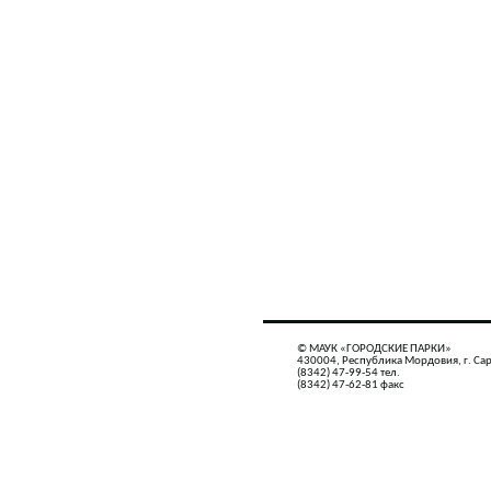
© МАУК «ГОРОДСКИЕ ПАРКИ»
430004, Республика Мордовия, г. Сар
(8342) 47-99-54 тел.
(8342) 47-62-81 факс