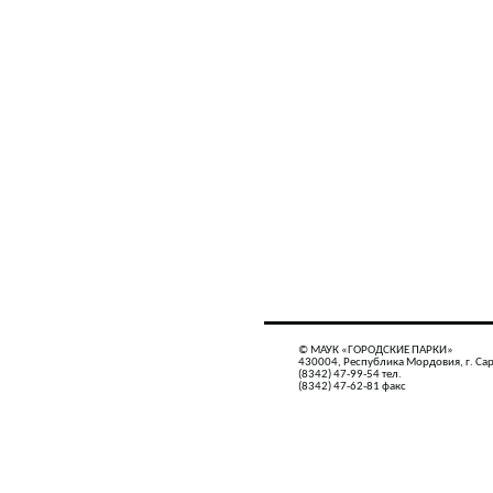
© МАУК «ГОРОДСКИЕ ПАРКИ»
430004, Республика Мордовия, г. Сар
(8342) 47-99-54 тел.
(8342) 47-62-81 факс