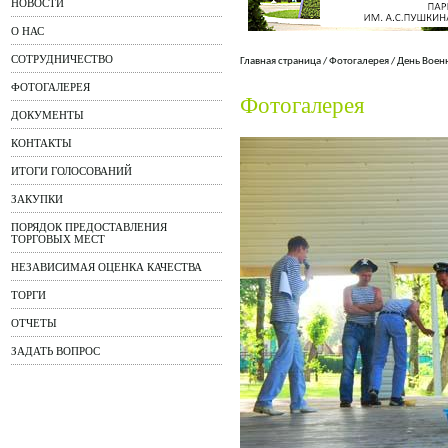
НОВОСТИ
О НАС
СОТРУДНИЧЕСТВО
Главная страница
/
Фотогалерея
/
День Воен
ФОТОГАЛЕРЕЯ
Фотогалерея
ДОКУМЕНТЫ
КОНТАКТЫ
ИТОГИ ГОЛОСОВАНИЙ
ЗАКУПКИ
ПОРЯДОК ПРЕДОСТАВЛЕНИЯ
ТОРГОВЫХ МЕСТ
НЕЗАВИСИМАЯ ОЦЕНКА КАЧЕСТВА
ТОРГИ
ОТЧЕТЫ
ЗАДАТЬ ВОПРОС