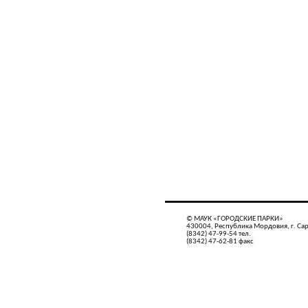
© МАУК «ГОРОДСКИЕ ПАРКИ»
430004, Республика Мордовия, г. Сар
(8342) 47-99-54 тел.
(8342) 47-62-81 факс