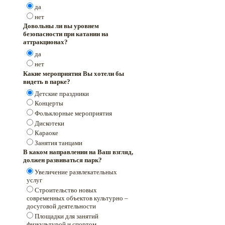
да
нет
Довольны ли вы уровнем
безопасности при катании на
аттракционах?
да
нет
Какие мероприятия Вы хотели бы
видеть в парке?
Детские праздники
Концерты
Фольклорные мероприятия
Дискотеки
Караоке
Занятия танцами
В каком направлении на Ваш взгляд,
должен развиваться парк?
Увеличение развлекательных
услуг
Строительство новых
современных объектов культурно –
досуговой деятельности
Площадки для занятий
физкультурой и спортом