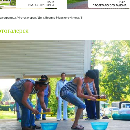
ая страница
/
Фотогалерея
/
День Военно Морского Флота
/
S
тогалерея