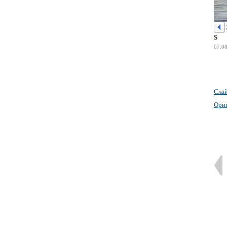
S
07.0
Сла
Ори