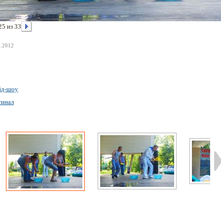
25 из 33
8.2012
йд-шоу
гинал