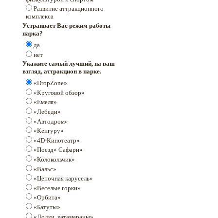
Развитие аттракционного
комплекса
Устраивает Вас режим работы
парка?
да
нет
Укажите самый лучший, на ваш
взгляд, аттракцион в парке.
«DropZone»
«Круговой обзор»
«Емеля»
«Лебеди»
«Автодром»
«Кенгуру»
«4D-Кинотеатр»
«Поезд» Сафари»
«Колокольчик»
«Вальс»
«Цепочная карусель»
«Веселые горки»
«Орбита»
«Батуты»
«Лодки, катамараны»