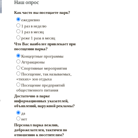
Наш опрос
Как часто вы посещаете парк?
ежедневно
1 раз в неделю
1 раз в месяц
реже 1 раза в месяц
Что Вас наиболее привлекает при
посещении парка?
Концертные программы
Аттракционы
Спортивные мероприятия
Посещение, так называемых,
«тихих» зон отдыха
Посещение предприятий
общественного питания
Достаточно в парке
информационных указателей,
объявлений, наружной рекламы?
да
нет
Персонал парка вежлив,
доброжелателен, тактичен по
отношению к посетителям?