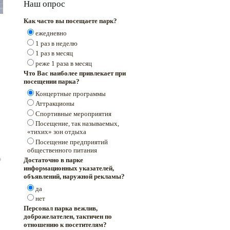
Наш опрос
Как часто вы посещаете парк?
ежедневно
1 раз в неделю
1 раз в месяц
реже 1 раза в месяц
Что Вас наиболее привлекает при
посещении парка?
Концертные программы
Аттракционы
Спортивные мероприятия
Посещение, так называемых,
«тихих» зон отдыха
Посещение предприятий
общественного питания
Достаточно в парке
информационных указателей,
объявлений, наружной рекламы?
да
нет
Персонал парка вежлив,
доброжелателен, тактичен по
отношению к посетителям?