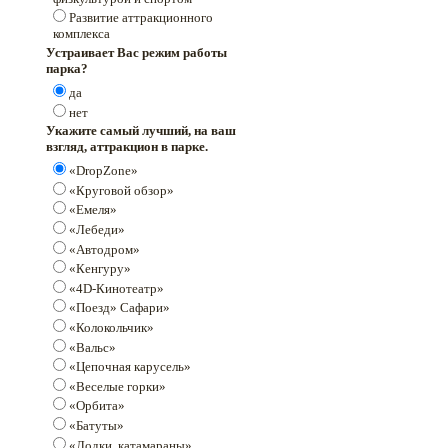
Развитие аттракционного
комплекса
Устраивает Вас режим работы
парка?
да
нет
Укажите самый лучший, на ваш
взгляд, аттракцион в парке.
«DropZone»
«Круговой обзор»
«Емеля»
«Лебеди»
«Автодром»
«Кенгуру»
«4D-Кинотеатр»
«Поезд» Сафари»
«Колокольчик»
«Вальс»
«Цепочная карусель»
«Веселые горки»
«Орбита»
«Батуты»
«Лодки, катамараны»