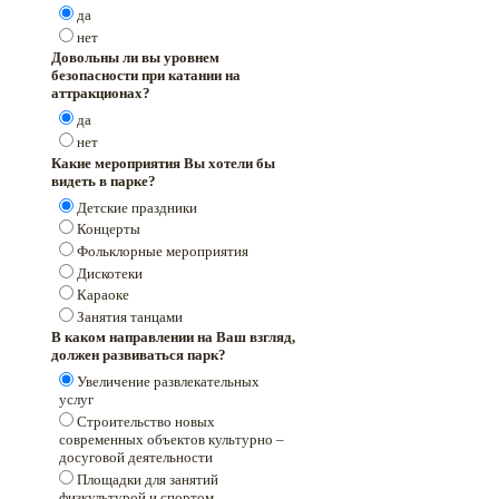
да
нет
Довольны ли вы уровнем
безопасности при катании на
аттракционах?
да
нет
Какие мероприятия Вы хотели бы
видеть в парке?
Детские праздники
Концерты
Фольклорные мероприятия
Дискотеки
Караоке
Занятия танцами
В каком направлении на Ваш взгляд,
должен развиваться парк?
Увеличение развлекательных
услуг
Строительство новых
современных объектов культурно –
досуговой деятельности
Площадки для занятий
физкультурой и спортом