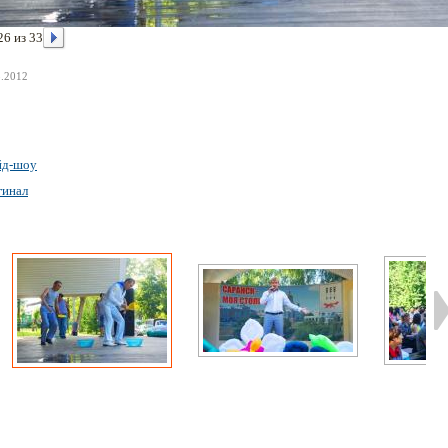
26 из 33
8.2012
йд-шоу
гинал