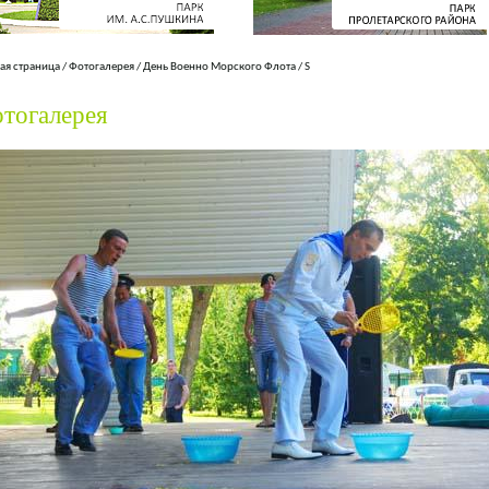
ая страница
/
Фотогалерея
/
День Военно Морского Флота
/
S
тогалерея