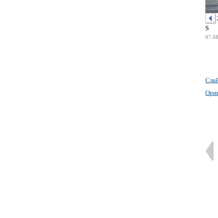
S
07.0
Сла
Ори