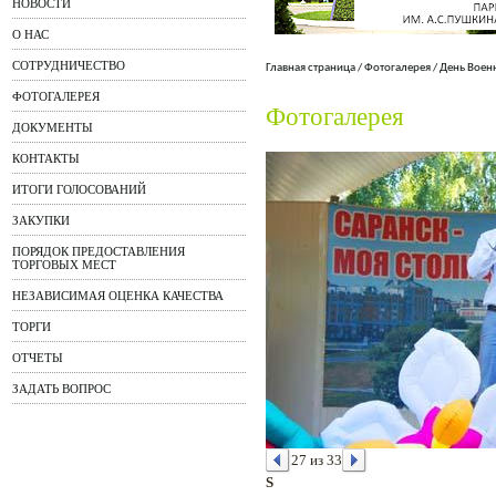
НОВОСТИ
О НАС
СОТРУДНИЧЕСТВО
Главная страница
/
Фотогалерея
/
День Воен
ФОТОГАЛЕРЕЯ
Фотогалерея
ДОКУМЕНТЫ
КОНТАКТЫ
ИТОГИ ГОЛОСОВАНИЙ
ЗАКУПКИ
ПОРЯДОК ПРЕДОСТАВЛЕНИЯ
ТОРГОВЫХ МЕСТ
НЕЗАВИСИМАЯ ОЦЕНКА КАЧЕСТВА
ТОРГИ
ОТЧЕТЫ
ЗАДАТЬ ВОПРОС
27 из 33
S