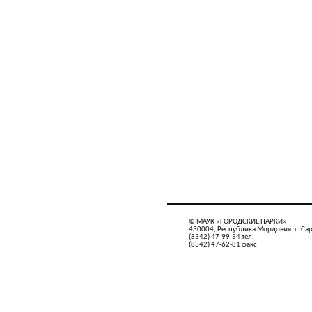
© МАУК «ГОРОДСКИЕ ПАРКИ»
430004, Республика Мордовия, г. Сар
(8342) 47-99-54 тел.
(8342) 47-62-81 факс