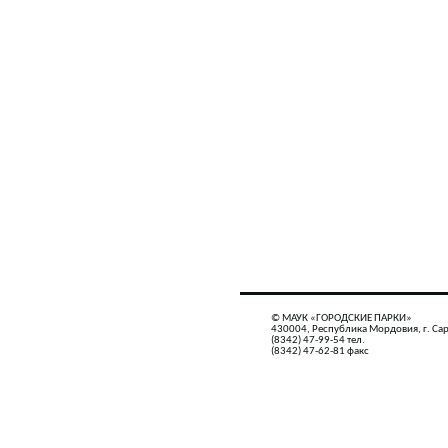
© МАУК «ГОРОДСКИЕ ПАРКИ»
430004, Республика Мордовия, г. Сар
(8342) 47-99-54 тел.
(8342) 47-62-81 факс