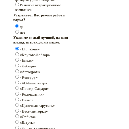
Развитие аттракционного
комплекса
Устраивает Вас режим работы
парка?
да
нет
Укажите самый лучший, на ваш
взгляд, аттракцион в парке.
«DropZone»
«Круговой обзор»
«Емеля»
«Лебеди»
«Автодром»
«Кенгуру»
«4D-Кинотеатр»
«Поезд» Сафари»
«Колокольчик»
«Вальс»
«Цепочная карусель»
«Веселые горки»
«Орбита»
«Батуты»
«Лодки, катамараны»