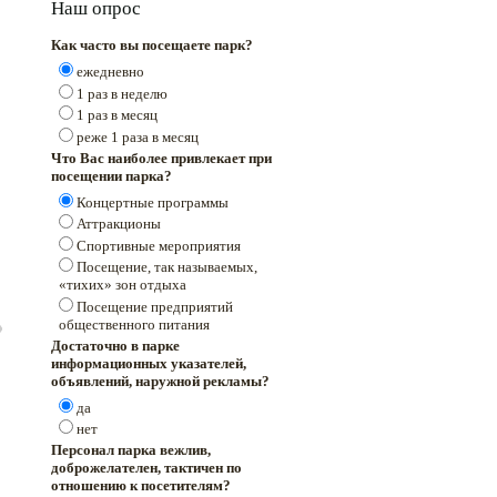
Наш опрос
Как часто вы посещаете парк?
ежедневно
1 раз в неделю
1 раз в месяц
реже 1 раза в месяц
Что Вас наиболее привлекает при
посещении парка?
Концертные программы
Аттракционы
Спортивные мероприятия
Посещение, так называемых,
«тихих» зон отдыха
Посещение предприятий
общественного питания
Достаточно в парке
информационных указателей,
объявлений, наружной рекламы?
да
нет
Персонал парка вежлив,
доброжелателен, тактичен по
отношению к посетителям?