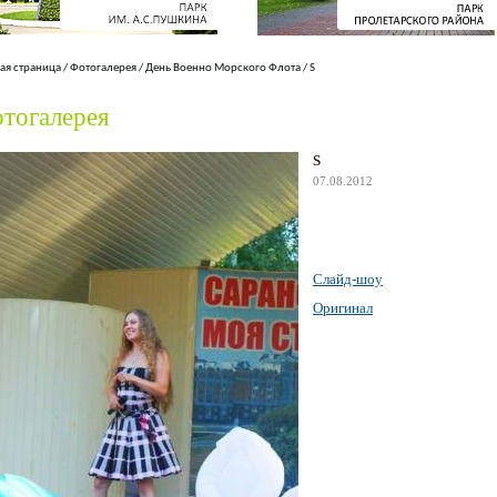
ая страница
/
Фотогалерея
/
День Военно Морского Флота
/
S
тогалерея
S
07.08.2012
Слайд-шоу
Оригинал