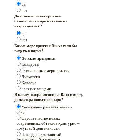
да
нет
Довольны ли вы уровнем
безопасности при катании на
аттракционах?
да
нет
Какие мероприятия Вы хотели бы
видеть в парке?
Детские праздники
Концерты
Фольклорные мероприятия
Дискотеки
Караоке
Занятия танцами
В каком направлении на Ваш взгляд,
должен развиваться парк?
Увеличение развлекательных
услуг
Строительство новых
современных объектов культурно –
досуговой деятельности
Площадки для занятий
физкультурой и спортом