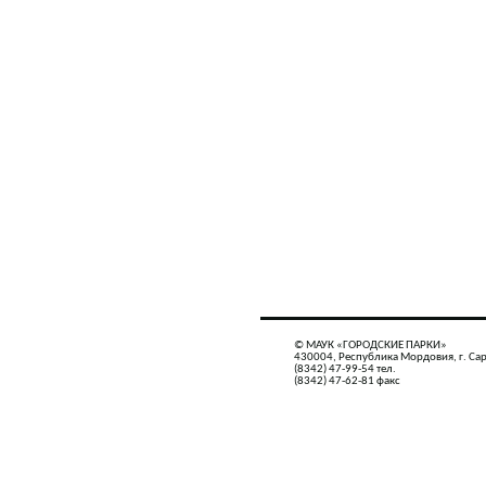
© МАУК «ГОРОДСКИЕ ПАРКИ»
430004, Республика Мордовия, г. Сар
(8342) 47-99-54 тел.
(8342) 47-62-81 факс