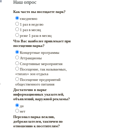
Наш опрос
Как часто вы посещаете парк?
ежедневно
1 раз в неделю
1 раз в месяц
реже 1 раза в месяц
Что Вас наиболее привлекает при
посещении парка?
Концертные программы
Аттракционы
Спортивные мероприятия
Посещение, так называемых,
«тихих» зон отдыха
Посещение предприятий
общественного питания
Достаточно в парке
информационных указателей,
объявлений, наружной рекламы?
да
нет
Персонал парка вежлив,
доброжелателен, тактичен по
отношению к посетителям?