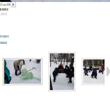
53 из 69
03893
2.2012
йд-шоу
гинал