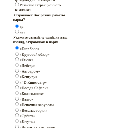
Развитие аттракционного
комплекса
Устраивает Вас режим работы
парка?
да
нет
Укажите самый лучший, на ваш
взгляд, аттракцион в парке.
«DropZone»
«Круговой обзор»
«Емеля»
«Лебеди»
«Автодром»
«Кенгуру»
«4D-Кинотеатр»
«Поезд» Сафари»
«Колокольчик»
«Вальс»
«Цепочная карусель»
«Веселые горки»
«Орбита»
«Батуты»
«Лодки, катамараны»