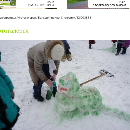
ая страница
/
Фотогалерея
/
Большой привет Снеговику
/
DSC03893
тогалерея