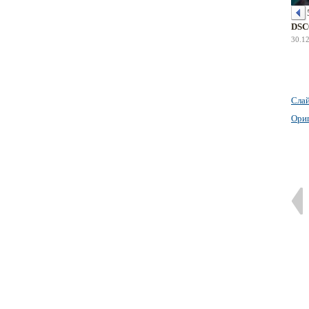
DSC
30.1
Сла
Ори