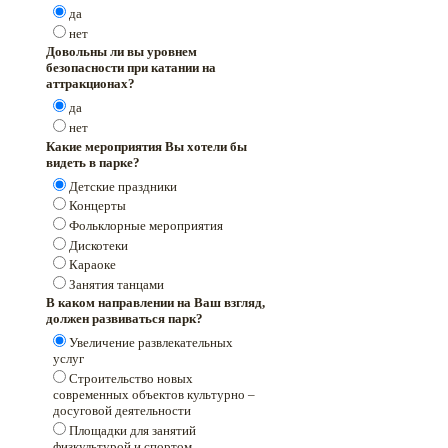
да
нет
Довольны ли вы уровнем
безопасности при катании на
аттракционах?
да
нет
Какие мероприятия Вы хотели бы
видеть в парке?
Детские праздники
Концерты
Фольклорные мероприятия
Дискотеки
Караоке
Занятия танцами
В каком направлении на Ваш взгляд,
должен развиваться парк?
Увеличение развлекательных
услуг
Строительство новых
современных объектов культурно –
досуговой деятельности
Площадки для занятий
физкультурой и спортом