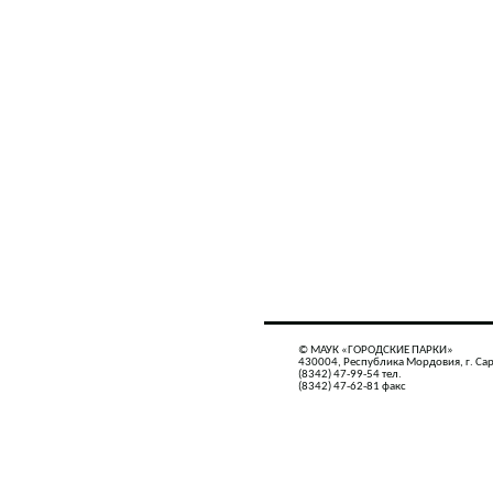
© МАУК «ГОРОДСКИЕ ПАРКИ»
430004, Республика Мордовия, г. Сар
(8342) 47-99-54 тел.
(8342) 47-62-81 факс