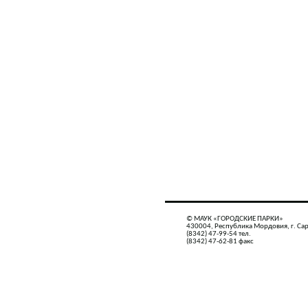
© МАУК «ГОРОДСКИЕ ПАРКИ»
430004, Республика Мордовия, г. Сар
(8342) 47-99-54 тел.
(8342) 47-62-81 факс