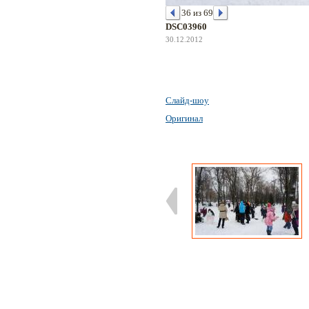
36 из 69
DSC03960
30.12.2012
Слайд-шоу
Оригинал