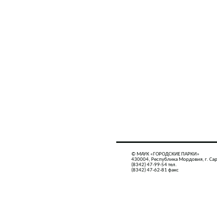
© МАУК «ГОРОДСКИЕ ПАРКИ»
430004, Республика Мордовия, г. Сар
(8342) 47-99-54 тел.
(8342) 47-62-81 факс