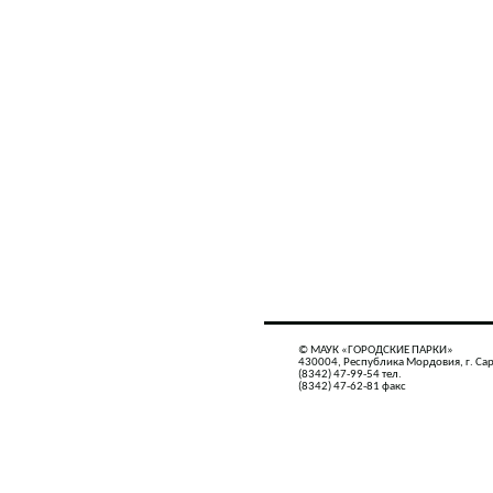
© МАУК «ГОРОДСКИЕ ПАРКИ»
430004, Республика Мордовия, г. Сар
(8342) 47-99-54 тел.
(8342) 47-62-81 факс