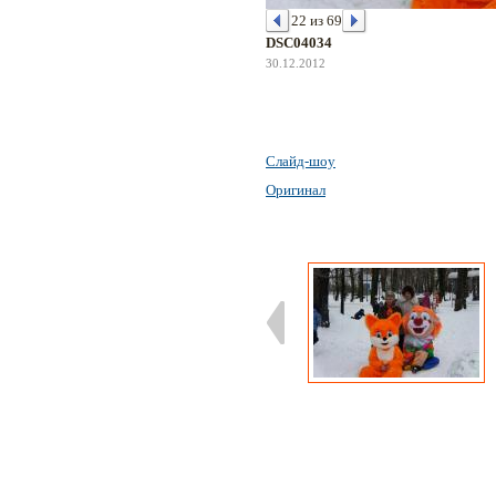
22 из 69
DSC04034
30.12.2012
Слайд-шоу
Оригинал