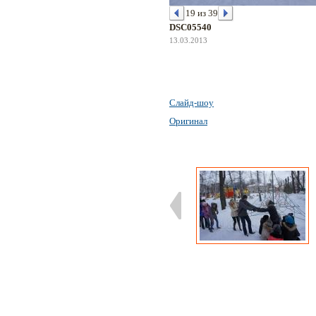
19 из 39
DSC05540
13.03.2013
Слайд-шоу
Оригинал