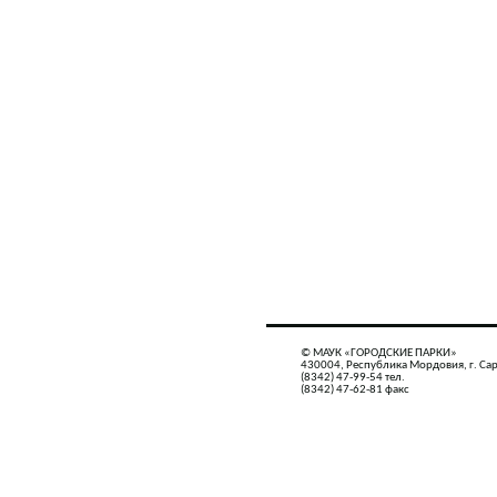
© МАУК «ГОРОДСКИЕ ПАРКИ»
430004, Республика Мордовия, г. Сар
(8342) 47-99-54 тел.
(8342) 47-62-81 факс