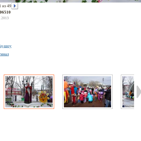
1 из 49
06510
3.2013
йд-шоу
гинал