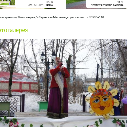
ая страница
/
Фотогалерея
/
«Саранская Масленица приглашает…»
/
DSC06510
тогалерея