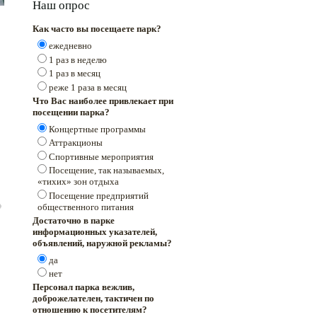
Наш опрос
Как часто вы посещаете парк?
ежедневно
1 раз в неделю
1 раз в месяц
реже 1 раза в месяц
Что Вас наиболее привлекает при
посещении парка?
Концертные программы
Аттракционы
Спортивные мероприятия
Посещение, так называемых,
«тихих» зон отдыха
Посещение предприятий
общественного питания
Достаточно в парке
информационных указателей,
объявлений, наружной рекламы?
да
нет
Персонал парка вежлив,
доброжелателен, тактичен по
отношению к посетителям?