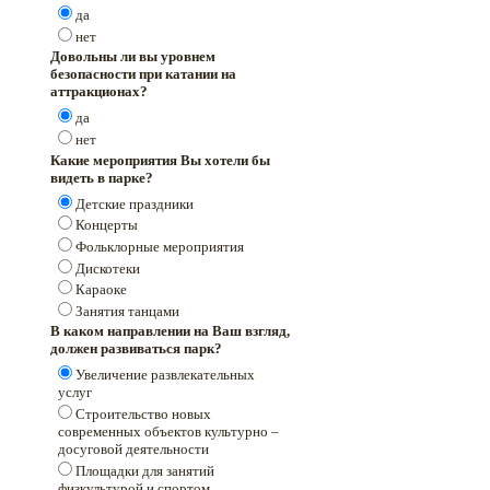
да
нет
Довольны ли вы уровнем
безопасности при катании на
аттракционах?
да
нет
Какие мероприятия Вы хотели бы
видеть в парке?
Детские праздники
Концерты
Фольклорные мероприятия
Дискотеки
Караоке
Занятия танцами
В каком направлении на Ваш взгляд,
должен развиваться парк?
Увеличение развлекательных
услуг
Строительство новых
современных объектов культурно –
досуговой деятельности
Площадки для занятий
физкультурой и спортом