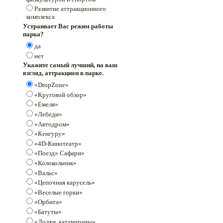
Развитие аттракционного
комплекса
Устраивает Вас режим работы
парка?
да
нет
Укажите самый лучший, на ваш
взгляд, аттракцион в парке.
«DropZone»
«Круговой обзор»
«Емеля»
«Лебеди»
«Автодром»
«Кенгуру»
«4D-Кинотеатр»
«Поезд» Сафари»
«Колокольчик»
«Вальс»
«Цепочная карусель»
«Веселые горки»
«Орбита»
«Батуты»
«Лодки, катамараны»