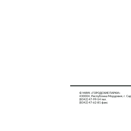
© МАУК «ГОРОДСКИЕ ПАРКИ»
430004, Республика Мордовия, г. Сар
(8342) 47-99-54 тел.
(8342) 47-62-81 факс