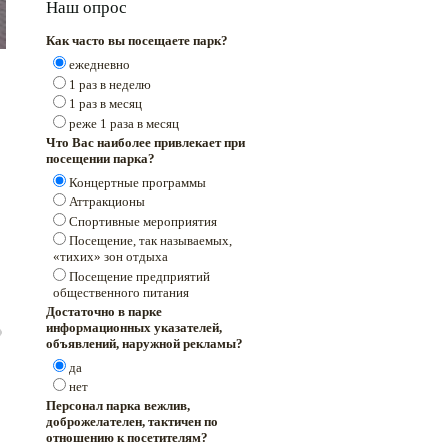
Наш опрос
Как часто вы посещаете парк?
ежедневно
1 раз в неделю
1 раз в месяц
реже 1 раза в месяц
Что Вас наиболее привлекает при
посещении парка?
Концертные программы
Аттракционы
Спортивные мероприятия
Посещение, так называемых,
«тихих» зон отдыха
Посещение предприятий
общественного питания
Достаточно в парке
информационных указателей,
объявлений, наружной рекламы?
да
нет
Персонал парка вежлив,
доброжелателен, тактичен по
отношению к посетителям?