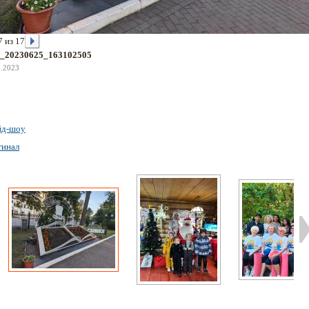
7 из 17
_20230625_163102505
8.2023
йд-шоу
гинал