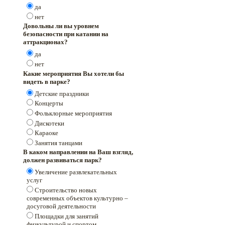
да
нет
Довольны ли вы уровнем
безопасности при катании на
аттракционах?
да
нет
Какие мероприятия Вы хотели бы
видеть в парке?
Детские праздники
Концерты
Фольклорные мероприятия
Дискотеки
Караоке
Занятия танцами
В каком направлении на Ваш взгляд,
должен развиваться парк?
Увеличение развлекательных
услуг
Строительство новых
современных объектов культурно –
досуговой деятельности
Площадки для занятий
физкультурой и спортом