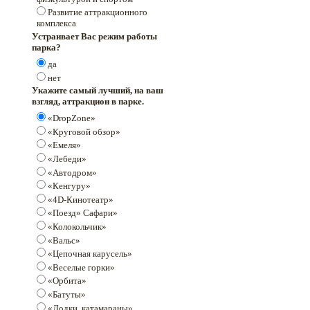
Развитие аттракционного
комплекса
Устраивает Вас режим работы
парка?
да
нет
Укажите самый лучший, на ваш
взгляд, аттракцион в парке.
«DropZone»
«Круговой обзор»
«Емеля»
«Лебеди»
«Автодром»
«Кенгуру»
«4D-Кинотеатр»
«Поезд» Сафари»
«Колокольчик»
«Вальс»
«Цепочная карусель»
«Веселые горки»
«Орбита»
«Батуты»
«Лодки, катамараны»