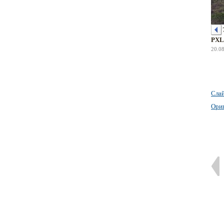
PXL
20.0
Сла
Ори