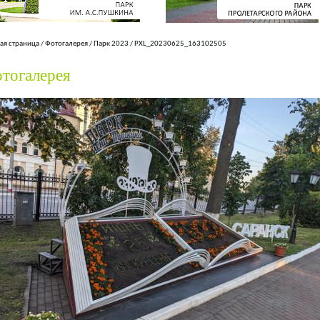
ая страница
/
Фотогалерея
/
Парк 2023
/
PXL_20230625_163102505
тогалерея