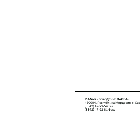
© МАУК «ГОРОДСКИЕ ПАРКИ»
430004, Республика Мордовия, г. Сар
(8342) 47-99-54 тел.
(8342) 47-62-81 факс