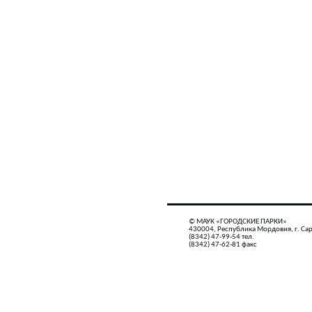
© МАУК «ГОРОДСКИЕ ПАРКИ»
430004, Республика Мордовия, г. Сар
(8342) 47-99-54 тел.
(8342) 47-62-81 факс