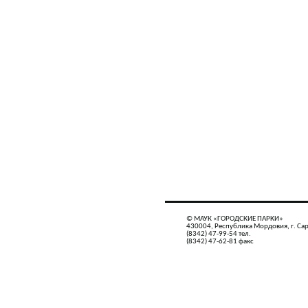
© МАУК «ГОРОДСКИЕ ПАРКИ»
430004, Республика Мордовия, г. Сар
(8342) 47-99-54 тел.
(8342) 47-62-81 факс