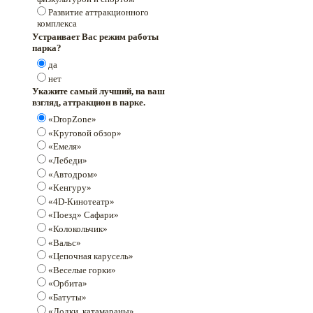
Развитие аттракционного
комплекса
Устраивает Вас режим работы
парка?
да
нет
Укажите самый лучший, на ваш
взгляд, аттракцион в парке.
«DropZone»
«Круговой обзор»
«Емеля»
«Лебеди»
«Автодром»
«Кенгуру»
«4D-Кинотеатр»
«Поезд» Сафари»
«Колокольчик»
«Вальс»
«Цепочная карусель»
«Веселые горки»
«Орбита»
«Батуты»
«Лодки, катамараны»