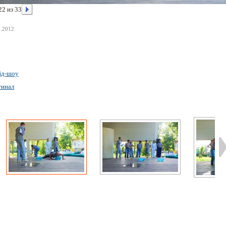
22 из 33
8.2012
йд-шоу
гинал