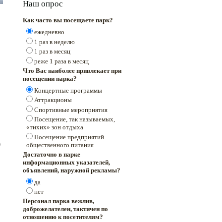
Наш опрос
Как часто вы посещаете парк?
ежедневно
1 раз в неделю
1 раз в месяц
реже 1 раза в месяц
Что Вас наиболее привлекает при
посещении парка?
Концертные программы
Аттракционы
Спортивные мероприятия
Посещение, так называемых,
«тихих» зон отдыха
Посещение предприятий
общественного питания
Достаточно в парке
информационных указателей,
объявлений, наружной рекламы?
да
нет
Персонал парка вежлив,
доброжелателен, тактичен по
отношению к посетителям?