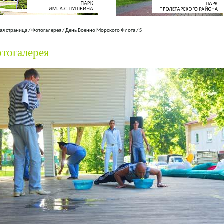
ая страница
/
Фотогалерея
/
День Военно Морского Флота
/
S
тогалерея