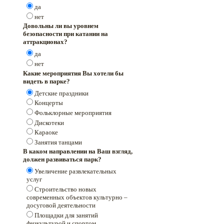
да
нет
Довольны ли вы уровнем
безопасности при катании на
аттракционах?
да
нет
Какие мероприятия Вы хотели бы
видеть в парке?
Детские праздники
Концерты
Фольклорные мероприятия
Дискотеки
Караоке
Занятия танцами
В каком направлении на Ваш взгляд,
должен развиваться парк?
Увеличение развлекательных
услуг
Строительство новых
современных объектов культурно –
досуговой деятельности
Площадки для занятий
физкультурой и спортом