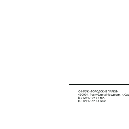
© МАУК «ГОРОДСКИЕ ПАРКИ»
430004, Республика Мордовия, г. Сар
(8342) 47-99-54 тел.
(8342) 47-62-81 факс