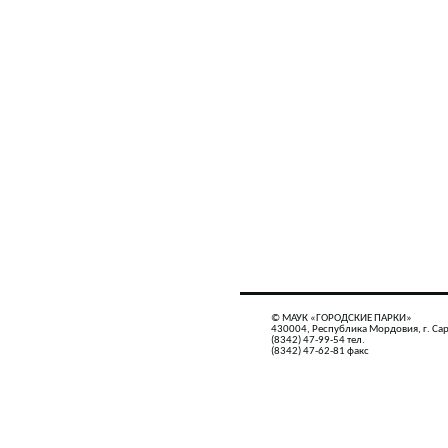
© МАУК «ГОРОДСКИЕ ПАРКИ»
430004, Республика Мордовия, г. Сар
(8342) 47-99-54 тел.
(8342) 47-62-81 факс