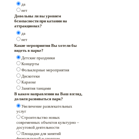
да
нет
Довольны ли вы уровнем
безопасности при катании на
аттракционах?
да
нет
Какие мероприятия Вы хотели бы
видеть в парке?
Детские праздники
Концерты
Фольклорные мероприятия
Дискотеки
Караоке
Занятия танцами
В каком направлении на Ваш взгляд,
должен развиваться парк?
Увеличение развлекательных
услуг
Строительство новых
современных объектов культурно –
досуговой деятельности
Площадки для занятий
физкультурой и спортом