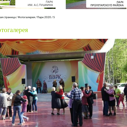
ая страница
/
Фотогалерея
/
Парк 2020
/
S
тогалерея