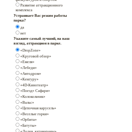
Развитие аттракционного
комплекса
Устраивает Вас режим работы
парка?
да
нет
Укажите самый лучший, на ваш
взгляд, аттракцион в парке.
«DropZone»
«Круговой обзор»
«Емеля»
«Лебеди»
«Автодром»
«Кенгуру»
«4D-Кинотеатр»
«Поезд» Сафари»
«Колокольчик»
«Вальс»
«Цепочная карусель»
«Веселые горки»
«Орбита»
«Батуты»
«Лодки, катамараны»