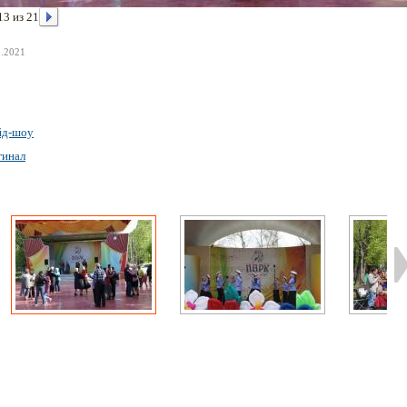
13 из 21
3.2021
йд-шоу
гинал