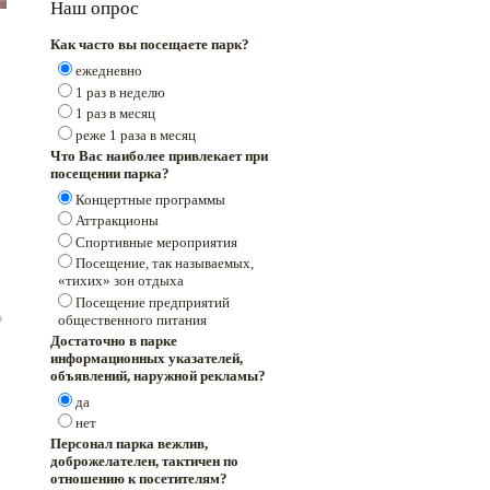
Наш опрос
Как часто вы посещаете парк?
ежедневно
1 раз в неделю
1 раз в месяц
реже 1 раза в месяц
Что Вас наиболее привлекает при
посещении парка?
Концертные программы
Аттракционы
Спортивные мероприятия
Посещение, так называемых,
«тихих» зон отдыха
Посещение предприятий
общественного питания
Достаточно в парке
информационных указателей,
объявлений, наружной рекламы?
да
нет
Персонал парка вежлив,
доброжелателен, тактичен по
отношению к посетителям?