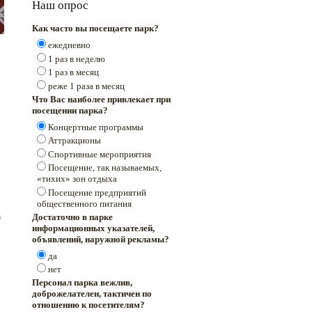
Наш опрос
Как часто вы посещаете парк?
ежедневно
1 раз в неделю
1 раз в месяц
реже 1 раза в месяц
Что Вас наиболее привлекает при
посещении парка?
Концертные программы
Аттракционы
Спортивные мероприятия
Посещение, так называемых,
«тихих» зон отдыха
Посещение предприятий
общественного питания
Достаточно в парке
информационных указателей,
объявлений, наружной рекламы?
да
нет
Персонал парка вежлив,
доброжелателен, тактичен по
отношению к посетителям?