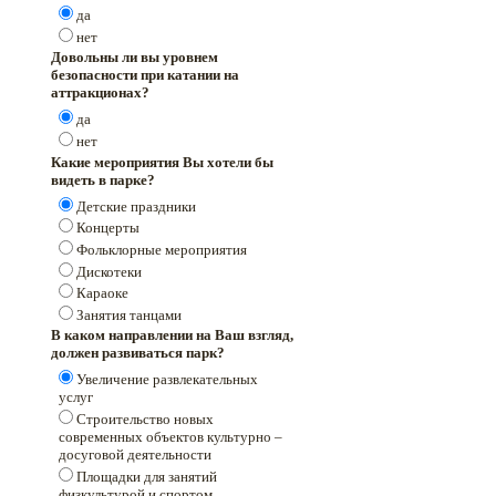
да
нет
Довольны ли вы уровнем
безопасности при катании на
аттракционах?
да
нет
Какие мероприятия Вы хотели бы
видеть в парке?
Детские праздники
Концерты
Фольклорные мероприятия
Дискотеки
Караоке
Занятия танцами
В каком направлении на Ваш взгляд,
должен развиваться парк?
Увеличение развлекательных
услуг
Строительство новых
современных объектов культурно –
досуговой деятельности
Площадки для занятий
физкультурой и спортом