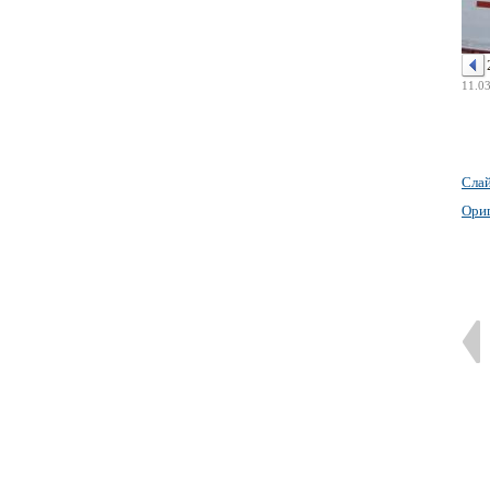
11.0
Сла
Ори