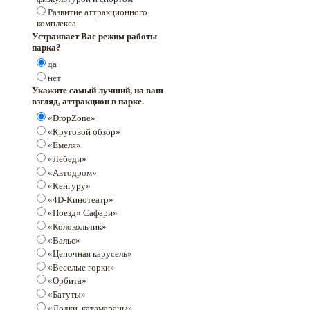
Развитие аттракционного
комплекса
Устраивает Вас режим работы
парка?
да
нет
Укажите самый лучший, на ваш
взгляд, аттракцион в парке.
«DropZone»
«Круговой обзор»
«Емеля»
«Лебеди»
«Автодром»
«Кенгуру»
«4D-Кинотеатр»
«Поезд» Сафари»
«Колокольчик»
«Вальс»
«Цепочная карусель»
«Веселые горки»
«Орбита»
«Батуты»
«Лодки, катамараны»