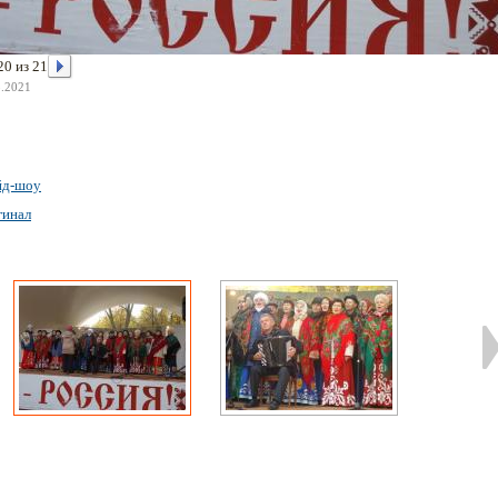
20 из 21
3.2021
йд-шоу
гинал