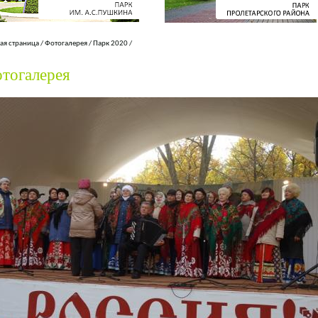
ая страница
/
Фотогалерея
/
Парк 2020
/
тогалерея